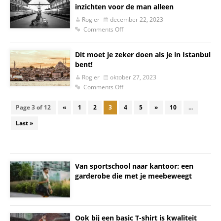
inzichten voor de man alleen
Rogier
december 22, 2023
Comments Off
Dit moet je zeker doen als je in Istanbul
bent!
Rogier
oktober 27, 2023
Comments Off
Page 3 of 12
«
1
2
3
4
5
»
10
...
Last »
Van sportschool naar kantoor: een
garderobe die met je meebeweegt
Ook bij een basic T-shirt is kwaliteit