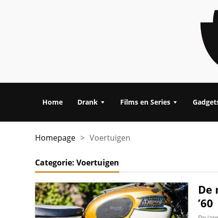
Home
Drank
Films en Series
Gadget
Homepage
>
Voertuigen
Categorie:
Voertuigen
De 
’60
De jar