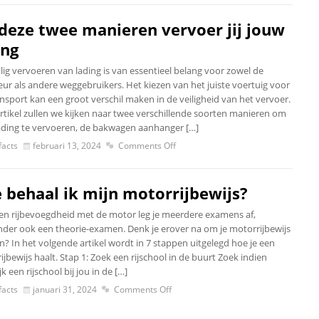
deze twee manieren vervoer jij jouw
ing
lig vervoeren van lading is van essentieel belang voor zowel de
eur als andere weggebruikers. Het kiezen van het juiste voertuig voor
nsport kan een groot verschil maken in de veiligheid van het vervoer.
artikel zullen we kijken naar twee verschillende soorten manieren om
ading te vervoeren, de bakwagen aanhanger […]
acts
februari 13, 2024
Comments Off
 behaal ik mijn motorrijbewijs?
en rijbevoegdheid met de motor leg je meerdere examens af,
der ook een theorie-examen. Denk je erover na om je motorrijbewijs
n? In het volgende artikel wordt in 7 stappen uitgelegd hoe je een
jbewijs haalt. Stap 1: Zoek een rijschool in de buurt Zoek indien
k een rijschool bij jou in de […]
acts
januari 31, 2024
Comments Off