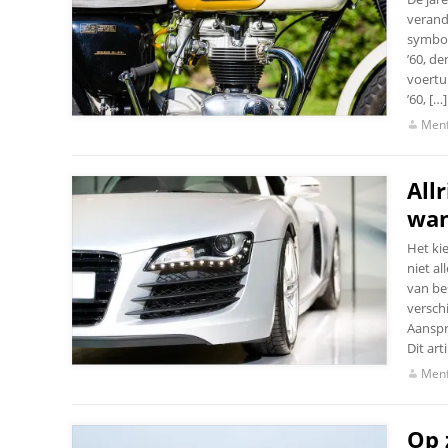
verand
symbole
’60, de
voertu
’60, […]
Menf
All
wan
Het kie
niet a
van bes
versch
Aanspr
Dit art
Menf
Op 