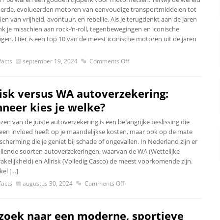
erde, evolueerden motoren van eenvoudige transportmiddelen tot
n van vrijheid, avontuur, en rebellie. Als je terugdenkt aan de jaren
nk je misschien aan rock-‘n-roll, tegenbewegingen en iconische
igen. Hier is een top 10 van de meest iconische motoren uit de jaren
acts
september 19, 2024
Comments Off
risk versus WA autoverzekering:
neer kies je welke?
zen van de juiste autoverzekering is een belangrijke beslissing die
lleen invloed heeft op je maandelijkse kosten, maar ook op de mate
cherming die je geniet bij schade of ongevallen. In Nederland zijn er
illende soorten autoverzekeringen, waarvan de WA (Wettelijke
akelijkheid) en Allrisk (Volledig Casco) de meest voorkomende zijn.
ikel […]
acts
augustus 30, 2024
Comments Off
zoek naar een moderne, sportieve