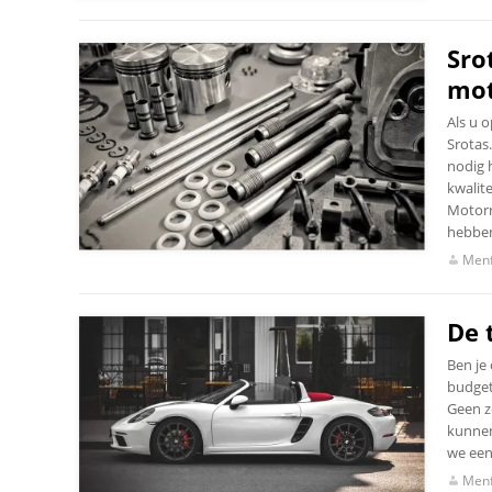
Sro
mot
Als u 
Srotas
nodig 
kwalit
Motorr
hebben
Menf
De 
Ben je
budget
Geen z
kunnen
we een
Menf