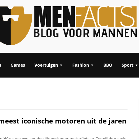
s
Games
Voertuigen
Fashion
BBQ
Sport
meest iconische motoren uit de jaren
en ’60 waren een gouden tijdperk voor motorfietsen. Terwijl de wereld