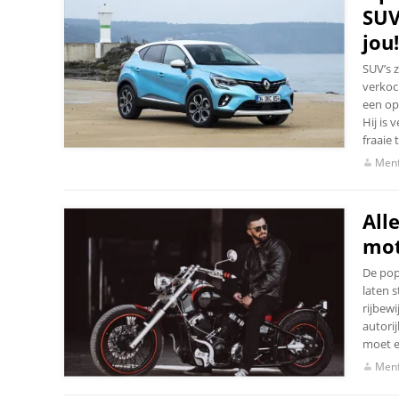
SUV
jou!
SUV’s 
verkoc
een opv
Hij is 
fraaie 
Menf
All
mot
De pop
laten s
rijbew
autorij
moet e
Menf