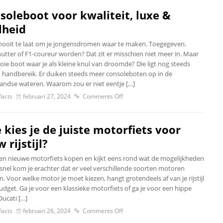
soleboot voor kwaliteit, luxe &
lheid
 nooit te laat om je jongensdromen waar te maken. Toegegeven.
utter of F1-coureur worden? Dat zit er misschien niet meer in. Maar
oie boot waar je als kleine knul van droomde? Die ligt nog steeds
 handbereik. Er duiken steeds meer consoleboten op in de
andse wateren. Waarom zou er niet eentje […]
acts
februari 27, 2024
Comments Off
 kies je de juiste motorfiets voor
 rijstijl?
 een nieuwe motorfiets kopen en kijkt eens rond wat de mogelijkheden
l snel kom je erachter dat er veel verschillende soorten motoren
. Voor welke motor je moet kiezen, hangt grotendeels af van je rijstijl
udget. Ga je voor een klassieke motorfiets of ga je voor een hippe
Ducati […]
acts
februari 26, 2024
Comments Off