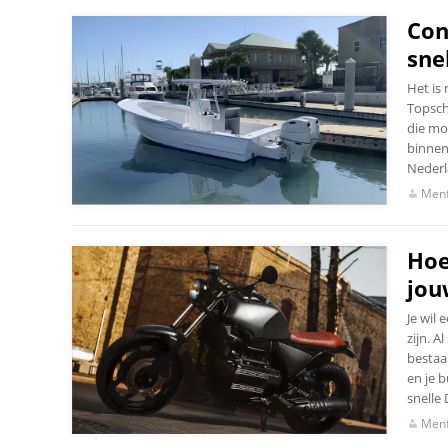
Con
sne
Het is
Topsch
die mo
binnen
Nederl
Menf
Hoe
jouw
Je wil
zijn. A
bestaan
en je b
snelle 
Menf