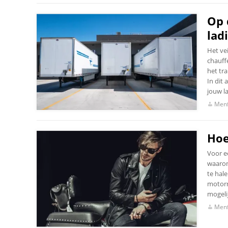
Op 
lad
Het vei
chauff
het tra
In dit 
jouw l
Menf
Hoe
Voor e
waaron
te hale
motorri
mogelij
Menf