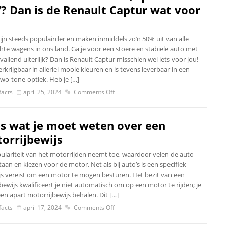
? Dan is de Renault Captur wat voor
zijn steeds populairder en maken inmiddels zo’n 50% uit van alle
hte wagens in ons land. Ga je voor een stoere en stabiele auto met
allend uiterlijk? Dan is Renault Captur misschien wel iets voor jou!
verkrijgbaar in allerlei mooie kleuren en is tevens leverbaar in een
two-tone-optiek. Heb je […]
acts
april 25, 2024
Comments Off
es wat je moet weten over een
orrijbewijs
ulariteit van het motorrijden neemt toe, waardoor velen de auto
taan en kiezen voor de motor. Net als bij auto’s is een specifiek
ijs vereist om een motor te mogen besturen. Het bezit van een
bewijs kwalificeert je niet automatisch om op een motor te rijden; je
en apart motorrijbewijs behalen. Dit […]
acts
april 17, 2024
Comments Off