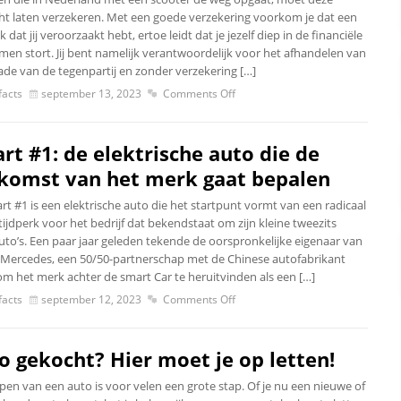
cht laten verzekeren. Met een goede verzekering voorkom je dat een
 dat jij veroorzaakt hebt, ertoe leidt dat je jezelf diep in de financiële
men stort. Jij bent namelijk verantwoordelijk voor het afhandelen van
ade van de tegenpartij en zonder verzekering […]
acts
september 13, 2023
Comments Off
rt #1: de elektrische auto die de
komst van het merk gaat bepalen
rt #1 is een elektrische auto die het startpunt vormt van een radicaal
ijdperk voor het bedrijf dat bekendstaat om zijn kleine tweezits
uto’s. Een paar jaar geleden tekende de oorspronkelijke eigenaar van
 Mercedes, een 50/50-partnerschap met de Chinese autofabrikant
om het merk achter de smart Car te heruitvinden als een […]
acts
september 12, 2023
Comments Off
o gekocht? Hier moet je op letten!
pen van een auto is voor velen een grote stap. Of je nu een nieuwe of