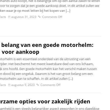
hands auto koopt, het is belangrijk om op een aantal zaken te letten
oor te zorgen dat je een goede aankoop doet. In dit artikel zullen we
ken waar je op moet letten bij het kopen van […]
acts
augustus 31, 2023
Comments Off
 belang van een goede motorhelm:
s voor aankoop
torhelm is een essentieel onderdeel van de uitrusting van een
ijder. Het beschermt het meest kwetsbare deel van ons lichaam,
jk ons hoofd. Een goede motorhelm kan het verschil maken tussen
en dood bij een ongeluk. Daarom is het van groot belang om een
otorhelm aan te schaffen. In dit artikel zullen […]
acts
augustus 9, 2023
Comments Off
rzame opties voor zakelijk rijden
amheid is een steeds belangrijker aspect geworden in ons dagelijkse