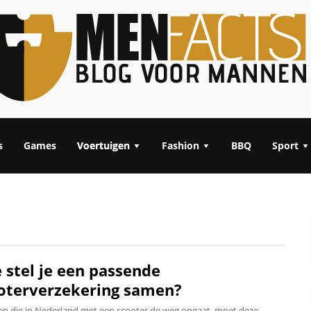
s
Games
Voertuigen
Fashion
BBQ
Sport
 stel je een passende
oterverzekering samen?
en die in Nederland met een scooter de weg opgaat, moet deze