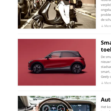
verpli
ongeluk
proble
de sch
Menf
Sma
toe
De sma
nieuw t
stadsa
smart,
Geely 
Menf
Aut
Het ko