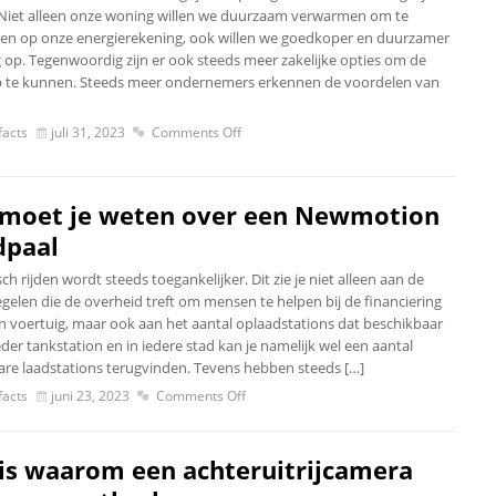
 Niet alleen onze woning willen we duurzaam verwarmen om te
en op onze energierekening, ook willen we goedkoper en duurzamer
 op. Tegenwoordig zijn er ook steeds meer zakelijke opties om de
 te kunnen. Steeds meer ondernemers erkennen de voordelen van
acts
juli 31, 2023
Comments Off
 moet je weten over een Newmotion
dpaal
sch rijden wordt steeds toegankelijker. Dit zie je niet alleen aan de
gelen die de overheid treft om mensen te helpen bij de financiering
n voertuig, maar ook aan het aantal oplaadstations dat beschikbaar
 ieder tankstation en in iedere stad kan je namelijk wel een aantal
re laadstations terugvinden. Tevens hebben steeds […]
acts
juni 23, 2023
Comments Off
 is waarom een achteruitrijcamera