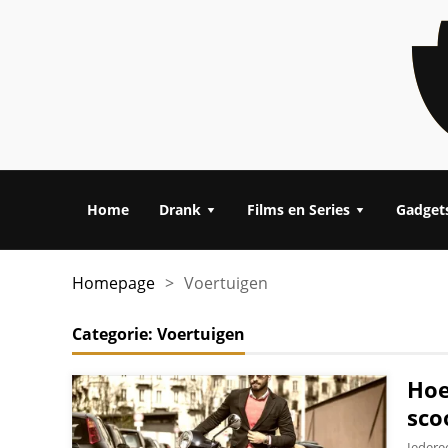
Home
Drank
Films en Series
Gadget
Homepage
>
Voertuigen
Categorie:
Voertuigen
Hoe
sco
Iedere