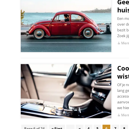
Gee
hui
Een mo
over d
bezit b
Zoek j
Menf
Coo
wis
Of je n
lang g
accesso
aanvoe
we hie
Menf
Page 6 of 24
« First
...
«
4
5
6
7
8