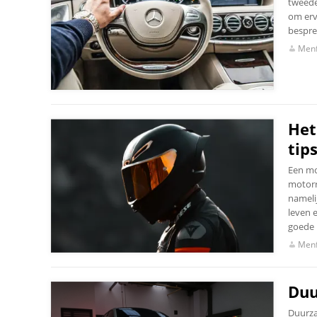
tweede
om erv
bespre
Menf
Het
tip
Een mo
motorr
nameli
leven 
goede m
Menf
Duu
Duurza