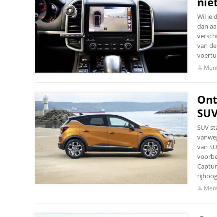
nie
Wil je 
dan aan
verschi
van de
voertui
Menf
Ont
SUV
SUV sta
vanwege
van SU
voorbe
Captur
rijhoog
Menf