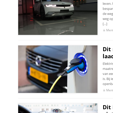
leven.
bespar
de weg
weg op
[…]
Menf
Dit
laa
Elektri
maatre
van ee
is. Bij
openba
Menf
Dit