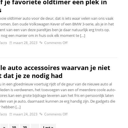
f je favoriete oldtimer een plek in
s
oie oldtimer auto voor de deur, dat is iets waar velen van ons vaak
romen. Een oude Volkswagen Kever of een BMW 3-serie, als je in het
ent van een van deze pareltjes ben je daar natuurlijk erg trots op.
ij nog een manier om in huis ook elk moment te […]
acts
maart 28, 2023
Comments Off
le auto accessoires waarvan je niet
t dat je ze nodig had
u in een gloednieuw voertuig rijdt of de geur van de nieuwe auto al
eleden is verdwenen, het toevoegen van een of meerdere coole auto-
ires kan een grote bijdrage leveren aan het fris en persoonlijk laten
len van je auto, daarnaast kunnen ze erg handig zijn. De gadgets die
r hebben […]
acts
maart 24, 2023
Comments Off
»
10
20
...
Last »