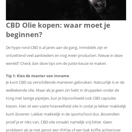
CBD Olie kopen: waar moet je
beginnen?
De hype rond CBD is al jaren aan de gang. Inmiddels zijn er
ontzettend veel aanbieders en nog meer producten. Nieuw in deze
wereld? Check dan deze tips om de juiste keuze te maken.
Tip 1: Kies de manier van inname
Je kunt CBD op verschillende manieren gebruiken. Natuurlijk is er de
welbekende olie. Maar als je geen zin hebt in druppelen onder de
tong met lastige pipetjes, kun je bijvoorbeeld ook CBD capsules
kiezen. Hier zit een vaste hoeveelheid olie in zodat je lekker makkelijk
kunt doseren. Lekker makkelijk in de sportschool dus. Bovendien
proef je er niks van. CBD olie smaakt namelijk vrij bitter. Geen
probleem als je met genot een IPA’tje of een bak koffie achterover