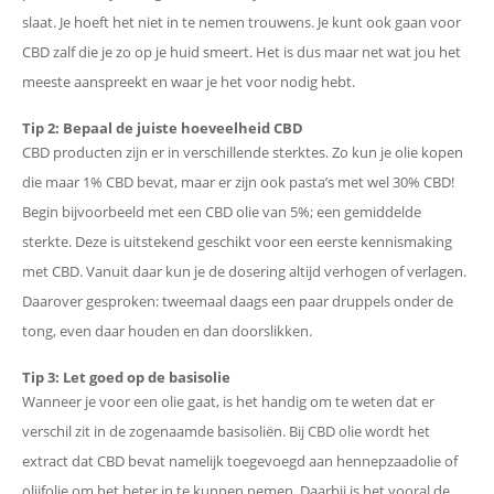
slaat. Je hoeft het niet in te nemen trouwens. Je kunt ook gaan voor
CBD zalf die je zo op je huid smeert. Het is dus maar net wat jou het
meeste aanspreekt en waar je het voor nodig hebt.
Tip 2: Bepaal de juiste hoeveelheid CBD
CBD producten zijn er in verschillende sterktes. Zo kun je olie kopen
die maar 1% CBD bevat, maar er zijn ook pasta’s met wel 30% CBD!
Begin bijvoorbeeld met een CBD olie van 5%; een gemiddelde
sterkte. Deze is uitstekend geschikt voor een eerste kennismaking
met CBD. Vanuit daar kun je de dosering altijd verhogen of verlagen.
Daarover gesproken: tweemaal daags een paar druppels onder de
tong, even daar houden en dan doorslikken.
Tip 3: Let goed op de basisolie
Wanneer je voor een olie gaat, is het handig om te weten dat er
verschil zit in de zogenaamde basisoliën. Bij CBD olie wordt het
extract dat CBD bevat namelijk toegevoegd aan hennepzaadolie of
olijfolie om het beter in te kunnen nemen. Daarbij is het vooral de