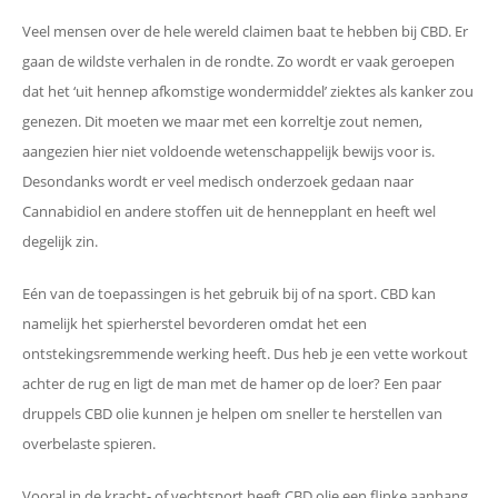
Veel mensen over de hele wereld claimen baat te hebben bij CBD. Er
gaan de wildste verhalen in de rondte. Zo wordt er vaak geroepen
dat het ‘uit hennep afkomstige wondermiddel’ ziektes als kanker zou
genezen. Dit moeten we maar met een korreltje zout nemen,
aangezien hier niet voldoende wetenschappelijk bewijs voor is.
Desondanks wordt er veel medisch onderzoek gedaan naar
Cannabidiol en andere stoffen uit de hennepplant en heeft wel
degelijk zin.
Eén van de toepassingen is het gebruik bij of na sport. CBD kan
namelijk het spierherstel bevorderen omdat het een
ontstekingsremmende werking heeft. Dus heb je een vette workout
achter de rug en ligt de man met de hamer op de loer? Een paar
druppels CBD olie kunnen je helpen om sneller te herstellen van
overbelaste spieren.
Vooral in de kracht- of vechtsport heeft CBD olie een flinke aanhang.