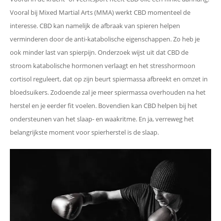
Vooral bij Mixed Martial Arts (MMA) werkt CBD momenteel de
interesse. CBD kan namelijk de afbraak van spieren helpen
verminderen door de anti-katabolische eigenschappen. Zo heb je
ook minder last van spierpijn. Onderzoek wijst uit dat CBD de
stroom katabolische hormonen verlaagt en het stresshormoon
cortisol reguleert, dat op zijn beurt spiermassa afbreekt en omzet in
bloedsuikers. Zodoende zal je meer spiermassa overhouden na het
herstel en je eerder fit voelen. Bovendien kan CBD helpen bij het
ondersteunen van het slaap- en waakritme. En ja, verreweg het
belangrijkste moment voor spierherstel is de slaap.