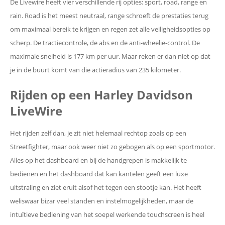
De Livewire heeft vier verschillende rij opties: sport, road, range en
rain. Road is het meest neutraal, range schroeft de prestaties terug
om maximaal bereik te krijgen en regen zet alle veiligheidsopties op
scherp. De tractiecontrole, de abs en de anti-wheelie-control. De
maximale snelheid is 177 km per uur. Maar reken er dan niet op dat
je in de buurt komt van die actieradius van 235 kilometer.
Rijden op een Harley Davidson
LiveWire
Het rijden zelf dan, je zit niet helemaal rechtop zoals op een
Streetfighter, maar ook weer niet zo gebogen als op een sportmotor.
Alles op het dashboard en bij de handgrepen is makkelijk te
bedienen en het dashboard dat kan kantelen geeft een luxe
uitstraling en ziet eruit alsof het tegen een stootje kan. Het heeft
weliswaar bizar veel standen en instelmogelijkheden, maar de
intuïtieve bediening van het soepel werkende touchscreen is heel