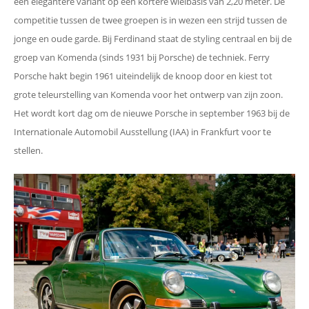
een elegantere variant op een kortere wielbasis van 2,20 meter. De
competitie tussen de twee groepen is in wezen een strijd tussen de
jonge en oude garde. Bij Ferdinand staat de styling centraal en bij de
groep van Komenda (sinds 1931 bij Porsche) de techniek. Ferry
Porsche hakt begin 1961 uiteindelijk de knoop door en kiest tot
grote teleurstelling van Komenda voor het ontwerp van zijn zoon.
Het wordt kort dag om de nieuwe Porsche in september 1963 bij de
Internationale Automobil Ausstellung (IAA) in Frankfurt voor te
stellen.