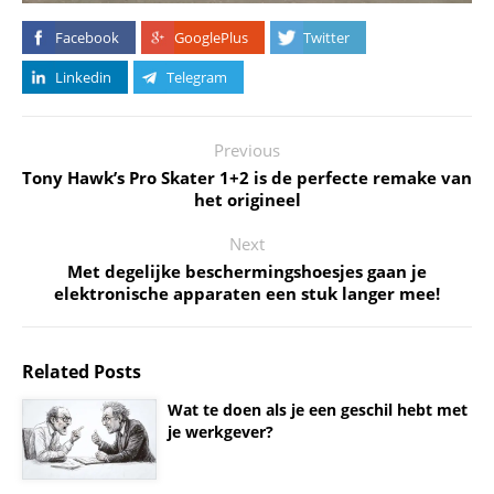
Facebook
GooglePlus
Twitter
Linkedin
Telegram
Previous
Tony Hawk’s Pro Skater 1+2 is de perfecte remake van
het origineel
Next
Met degelijke beschermingshoesjes gaan je
elektronische apparaten een stuk langer mee!
Related Posts
Wat te doen als je een geschil hebt met
je werkgever?