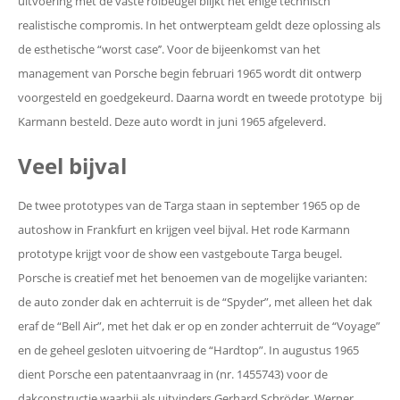
uitvoering met de vaste rolbeugel blijkt het enige technisch
realistische compromis. In het ontwerpteam geldt deze oplossing als
de esthetische “worst case’’. Voor de bijeenkomst van het
management van Porsche begin februari 1965 wordt dit ontwerp
voorgesteld en goedgekeurd. Daarna wordt en tweede prototype bij
Karmann besteld. Deze auto wordt in juni 1965 afgeleverd.
Veel bijval
De twee prototypes van de Targa staan in september 1965 op de
autoshow in Frankfurt en krijgen veel bijval. Het rode Karmann
prototype krijgt voor de show een vastgeboute Targa beugel.
Porsche is creatief met het benoemen van de mogelijke varianten:
de auto zonder dak en achterruit is de “Spyder”, met alleen het dak
eraf de “Bell Air”, met het dak er op en zonder achterruit de “Voyage”
en de geheel gesloten uitvoering de “Hardtop”. In augustus 1965
dient Porsche een patentaanvraag in (nr. 1455743) voor de
dakconstructie waarbij als uitvinders Gerhard Schröder, Werner