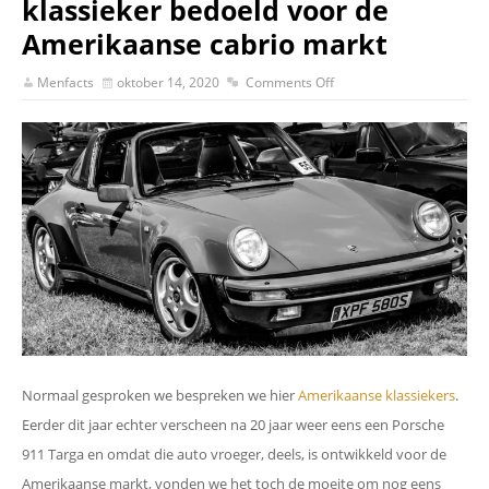
klassieker bedoeld voor de
Amerikaanse cabrio markt
Menfacts
oktober 14, 2020
Comments Off
Normaal gesproken we bespreken we hier
Amerikaanse klassiekers
.
Eerder dit jaar echter verscheen na 20 jaar weer eens een Porsche
911 Targa en omdat die auto vroeger, deels, is ontwikkeld voor de
Amerikaanse markt, vonden we het toch de moeite om nog eens