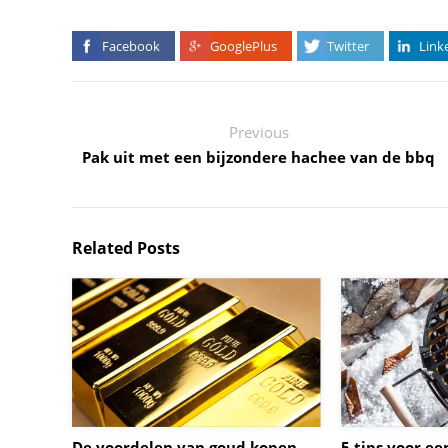
Facebook
GooglePlus
Twitter
Link
Previous
Pak uit met een bijzondere hachee van de bbq
Related Posts
De voordelen van goud kopen
5 tips voor e