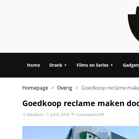
Home
Drank
Films en Series
Gadget
Homepage
>
Overig
>
Goedkoop reclame maken
Goedkoop reclame maken door
Menfacts
juli 8, 2019
Comments Off