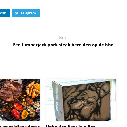
edin
Telegram
Next
Een lumberjack pork steak bereiden op de bbq
en geweldige winter
Unboxing Beer in a Box