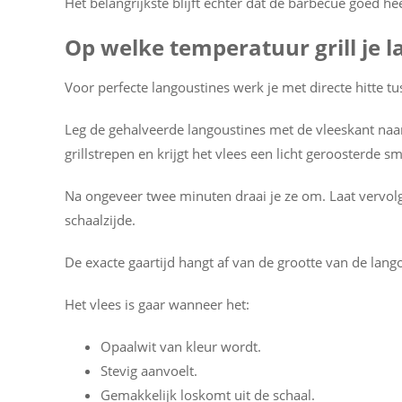
Het belangrijkste blijft echter dat de barbecue goed he
Op welke temperatuur grill je 
Voor perfecte langoustines werk je met directe hitte t
Leg de gehalveerde langoustines met de vleeskant naa
grillstrepen en krijgt het vlees een licht geroosterde s
Na ongeveer twee minuten draai je ze om. Laat vervol
schaalzijde.
De exacte gaartijd hangt af van de grootte van de lango
Het vlees is gaar wanneer het:
Opaalwit van kleur wordt.
Stevig aanvoelt.
Gemakkelijk loskomt uit de schaal.