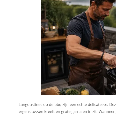
Langoustines op de bbq zijn een echte delicatesse. De
ergens tussen kreeft en grote garnalen in zit. Wanneer 