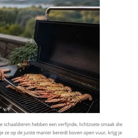
ze schaaldieren hebben een verfijnde, lichtzoete smaak die
je ze op de juiste manier bereidt boven open vuur, krijg je