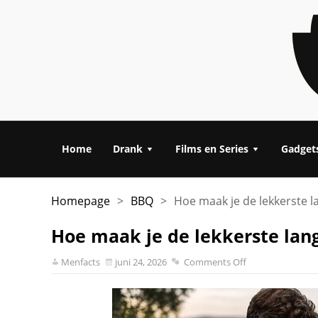
Home
Drank
Films en Series
Gadget
Homepage
>
BBQ
>
Hoe maak je de lekkerste 
Hoe maak je de lekkerste lan
Menfacts
juni 24, 2026
Comments Off