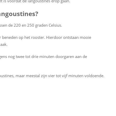
et is voordat de langoustines erop gaan.
langoustines?
ussen de 220 en 250 graden Celsius.
r beneden op het rooster. Hierdoor ontstaan mooie
maak.
gens nog twee tot drie minuten doorgaren aan de
ustines, maar meestal zijn vier tot vijf minuten voldoende.