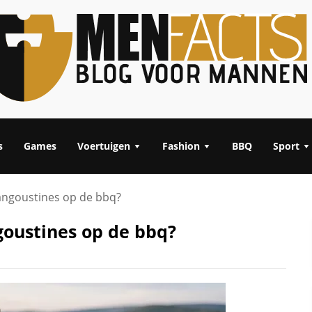
s
Games
Voertuigen
Fashion
BBQ
Sport
langoustines op de bbq?
goustines op de bbq?