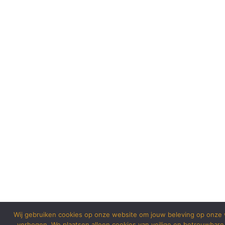
Wij gebruiken cookies op onze website om jouw beleving op onze 
verhogen. We plaatsen alleen cookies van veilige en betrouwbare