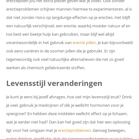
erectiepillen jou het extra plezier geven wat je zoekt. Ook zonder
erectieproblemen schijnen mannen hiermee te experimenteren, al is
dat niet zonder risico op langdurige effecten op je erecties. Het blijft
een natuurlijk verschijnsel, een erectie, waarbij moeder natuur af en
toe best een beetje hulp kan gebruiken, maar blijf wel altijd
verantwoordelijk in het gebruik van
erectie pillen
. Je kan bijvoorbeeld
ook eens variëren in de soorten pillen die je gebruikt. Er zijn
tegenwoordig ook veel natuurlijke alternatieven die net zo goed
werken als chemisch gefabriceerde stoffen.
Levensstijl veranderingen
Je kunt je eens bij jezelf afvragen, hoe ziet mijn levensstijl eruit? Drink
je veel, gebruik je medicijnen of slik je wellicht hormonen voor je
spiergroei? En hebben deze middelen wellicht effect op je lichaam,
wat je eerder niet had? Dan kan het goed zijn dat hier een oplossing
ligt voor het omgaan met je
erectieproblemen
. Genoeg bewegen,
water drinken, meditatie. Het zijn tegenwoordig termen waar je bijna