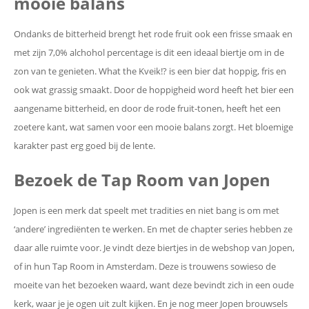
mooie balans
Ondanks de bitterheid brengt het rode fruit ook een frisse smaak en
met zijn 7,0% alchohol percentage is dit een ideaal biertje om in de
zon van te genieten. What the Kveik!? is een bier dat hoppig, fris en
ook wat grassig smaakt. Door de hoppigheid word heeft het bier een
aangename bitterheid, en door de rode fruit-tonen, heeft het een
zoetere kant, wat samen voor een mooie balans zorgt. Het bloemige
karakter past erg goed bij de lente.
Bezoek de Tap Room van Jopen
Jopen is een merk dat speelt met tradities en niet bang is om met
‘andere’ ingrediënten te werken. En met de chapter series hebben ze
daar alle ruimte voor. Je vindt deze biertjes in de webshop van Jopen,
of in hun Tap Room in Amsterdam. Deze is trouwens sowieso de
moeite van het bezoeken waard, want deze bevindt zich in een oude
kerk, waar je je ogen uit zult kijken. En je nog meer Jopen brouwsels