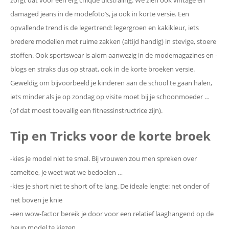
zorgt dat voor een erg chique uitstraling. We zien ook vintage en
damaged jeans in de modefoto’s, ja ook in korte versie. Een
opvallende trend is de legertrend: legergroen en kakikleur, iets
bredere modellen met ruime zakken (altijd handig) in stevige, stoere
stoffen. Ook sportswear is alom aanwezig in de modemagazines en -
blogs en straks dus op straat, ook in de korte broeken versie.
Geweldig om bijvoorbeeld je kinderen aan de school te gaan halen,
iets minder als je op zondag op visite moet bij je schoonmoeder …
(of dat moest toevallig een fitnessinstructrice zijn).
Tip en Tricks voor de korte broek
-kies je model niet te smal. Bij vrouwen zou men spreken over
cameltoe, je weet wat we bedoelen …
-kies je short niet te short of te lang. De ideale lengte: net onder of
net boven je knie
-een wow-factor bereik je door voor een relatief laaghangend op de
heup model te kiezen