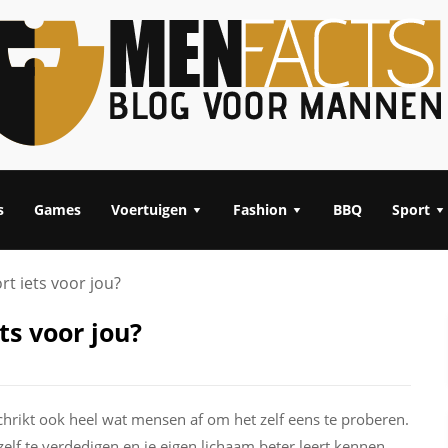
s
Games
Voertuigen
Fashion
BBQ
Sport
rt iets voor jou?
ts voor jou?
schrikt ook heel wat mensen af om het zelf eens te proberen.
zelf te verdedigen en je eigen lichaam beter leert kennen.