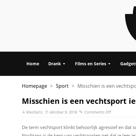
Home
Drank
Films en Series
Gadget
Homepage
>
Sport
>
Misschien is een vechtspo
Misschien is een vechtsport ie
Menfacts
oktober 9, 2018
Comments Off
De term vechtsport klinkt behoorlijk agressief en dat 
Nochtans is de kern van vechtsporten net dat je leer je