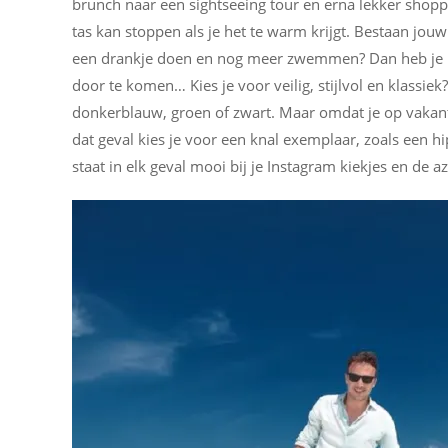
brunch naar een sightseeing tour en erna lekker shoppen?
tas kan stoppen als je het te warm krijgt. Bestaan jo
een drankje doen en nog meer zwemmen? Dan heb je 
door te komen… Kies je voor veilig, stijlvol en klassie
donkerblauw, groen of zwart. Maar omdat je op vakanti
dat geval kies je voor een knal exemplaar, zoals een h
staat in elk geval mooi bij je Instagram kiekjes en de