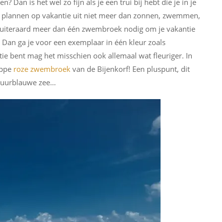
 Dan is het wel zo fijn als je een trui bij hebt die je in je
uw plannen op vakantie uit niet meer dan zonnen, zwemmen,
uiteraard meer dan één zwembroek nodig om je vakantie
k? Dan ga je voor een exemplaar in één kleur zoals
e bent mag het misschien ook allemaal wat fleuriger. In
ippe
roze zwembroek
van de Bijenkorf! Een pluspunt, dit
 azuurblauwe zee…