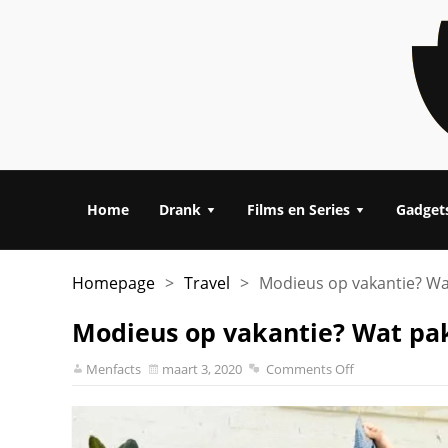
Home
Drank
Films en Series
Gadget
Homepage
>
Travel
>
Modieus op vakantie? Wat
Modieus op vakantie? Wat pak
Menfacts
maart 3, 2020
Comments Off