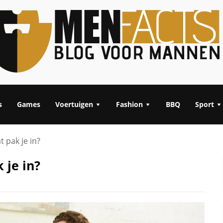
s
Games
Voertuigen
Fashion
BBQ
Sport
 pak je in?
 je in?