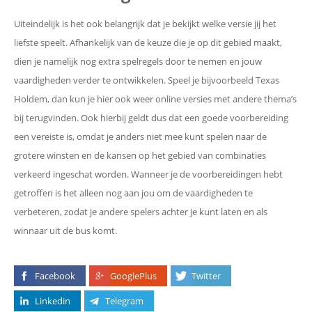
Uiteindelijk is het ook belangrijk dat je bekijkt welke versie jij het
liefste speelt. Afhankelijk van de keuze die je op dit gebied maakt,
dien je namelijk nog extra spelregels door te nemen en jouw
vaardigheden verder te ontwikkelen. Speel je bijvoorbeeld Texas
Holdem, dan kun je hier ook weer online versies met andere thema’s
bij terugvinden. Ook hierbij geldt dus dat een goede voorbereiding
een vereiste is, omdat je anders niet mee kunt spelen naar de
grotere winsten en de kansen op het gebied van combinaties
verkeerd ingeschat worden. Wanneer je de voorbereidingen hebt
getroffen is het alleen nog aan jou om de vaardigheden te
verbeteren, zodat je andere spelers achter je kunt laten en als
winnaar uit de bus komt.
Facebook
GooglePlus
Twitter
Linkedin
Telegram