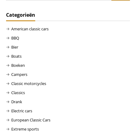
Categorieën
American classic cars
BBQ
Bier
Boats
Boeken
Campers
Classic motorcycles
Classics
Drank
Electric cars
European Classic Cars
Extreme sports