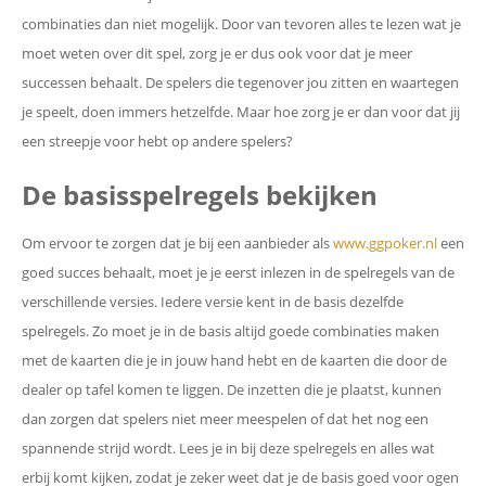
combinaties dan niet mogelijk. Door van tevoren alles te lezen wat je
moet weten over dit spel, zorg je er dus ook voor dat je meer
successen behaalt. De spelers die tegenover jou zitten en waartegen
je speelt, doen immers hetzelfde. Maar hoe zorg je er dan voor dat jij
een streepje voor hebt op andere spelers?
De basisspelregels bekijken
Om ervoor te zorgen dat je bij een aanbieder als
www.ggpoker.nl
een
goed succes behaalt, moet je je eerst inlezen in de spelregels van de
verschillende versies. Iedere versie kent in de basis dezelfde
spelregels. Zo moet je in de basis altijd goede combinaties maken
met de kaarten die je in jouw hand hebt en de kaarten die door de
dealer op tafel komen te liggen. De inzetten die je plaatst, kunnen
dan zorgen dat spelers niet meer meespelen of dat het nog een
spannende strijd wordt. Lees je in bij deze spelregels en alles wat
erbij komt kijken, zodat je zeker weet dat je de basis goed voor ogen