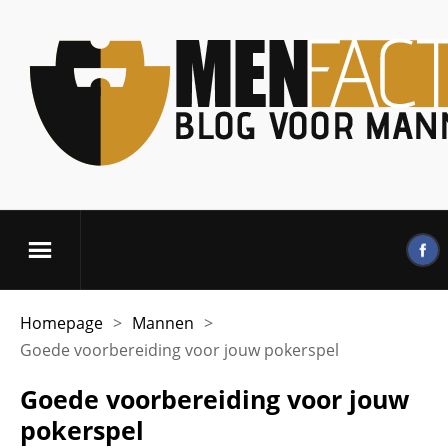
Homepage
>
Mannen
>
Goede voorbereiding voor jouw pokerspel
Goede voorbereiding voor jouw
pokerspel