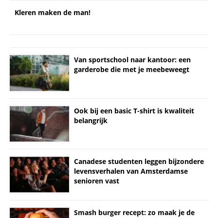
Kleren maken de man!
Van sportschool naar kantoor: een
garderobe die met je meebeweegt
Ook bij een basic T-shirt is kwaliteit
belangrijk
Canadese studenten leggen bijzondere
levensverhalen van Amsterdamse
senioren vast
Smash burger recept: zo maak je de