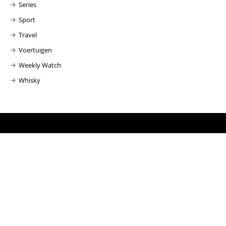
Series
Sport
Travel
Voertuigen
Weekly Watch
Whisky