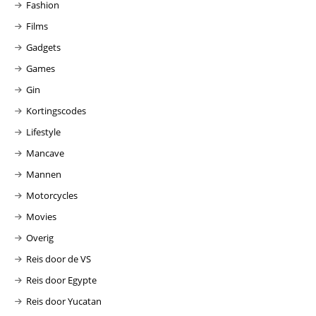
Fashion
Films
Gadgets
Games
Gin
Kortingscodes
Lifestyle
Mancave
Mannen
Motorcycles
Movies
Overig
Reis door de VS
Reis door Egypte
Reis door Yucatan