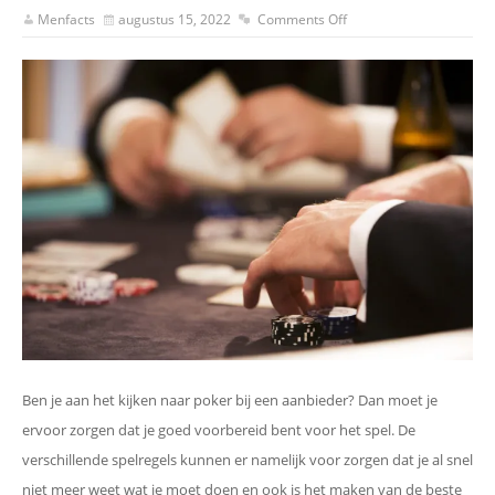
Menfacts
augustus 15, 2022
Comments Off
Ben je aan het kijken naar poker bij een aanbieder? Dan moet je
ervoor zorgen dat je goed voorbereid bent voor het spel. De
verschillende spelregels kunnen er namelijk voor zorgen dat je al snel
niet meer weet wat je moet doen en ook is het maken van de beste