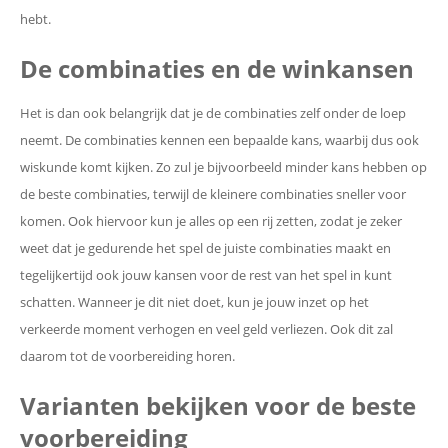
hebt.
De combinaties en de winkansen
Het is dan ook belangrijk dat je de combinaties zelf onder de loep
neemt. De combinaties kennen een bepaalde kans, waarbij dus ook
wiskunde komt kijken. Zo zul je bijvoorbeeld minder kans hebben op
de beste combinaties, terwijl de kleinere combinaties sneller voor
komen. Ook hiervoor kun je alles op een rij zetten, zodat je zeker
weet dat je gedurende het spel de juiste combinaties maakt en
tegelijkertijd ook jouw kansen voor de rest van het spel in kunt
schatten. Wanneer je dit niet doet, kun je jouw inzet op het
verkeerde moment verhogen en veel geld verliezen. Ook dit zal
daarom tot de voorbereiding horen.
Varianten bekijken voor de beste
voorbereiding