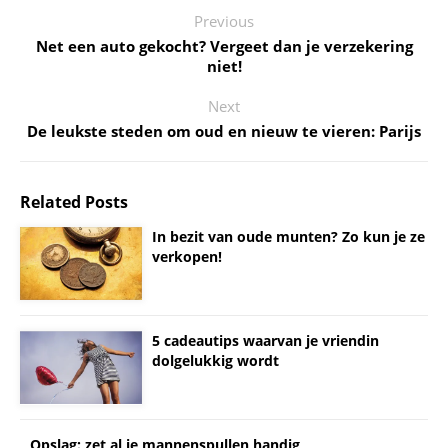
Previous
Net een auto gekocht? Vergeet dan je verzekering
niet!
Next
De leukste steden om oud en nieuw te vieren: Parijs
Related Posts
In bezit van oude munten? Zo kun je ze
verkopen!
5 cadeautips waarvan je vriendin
dolgelukkig wordt
Opslag: zet al je mannenspullen handig