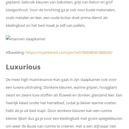
gepland. Gebruik kleuren van baksteen, grijs van beton en grof
(steiger)hout. Voor de inrichting ga je ook voor koele materialen,
zoals metalen en leer, een oude locker doet prima dienst als
kledingkast en het bed maak je zelf van pallets.
Afbeelding:
https://nl.pinterest.com/pin/545780048581886026/
Luxurious
De meer high maintenance man gaat in zijn slaapkamer ook voor
een luxere uitstraling. Donkere kleuren, warme grijzen, hoogglans
zwart en zware luxe stoffen als fluweel en donker, glanzend leer. Een
heerlijk kleed onder het hemelbed, zodat je lekker warme voeten
hebt als je uit bed stapt. Door donkere kleuren kan een ruimte
kleiner lijken dus ga je voor een kledingkast met grote spiegeldeuren
om weer de illusie van ruimte te creëren. Het is een stijl waar niet