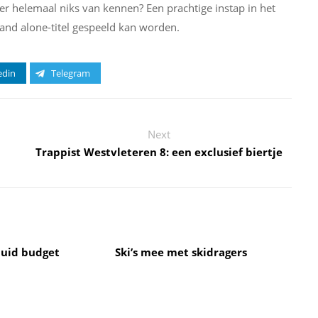
er helemaal niks van kennen? Een prachtige instap in het
stand alone-titel gespeeld kan worden.
edin
Telegram
Next
Trappist Westvleteren 8: een exclusief biertje
quid budget
Ski’s mee met skidragers