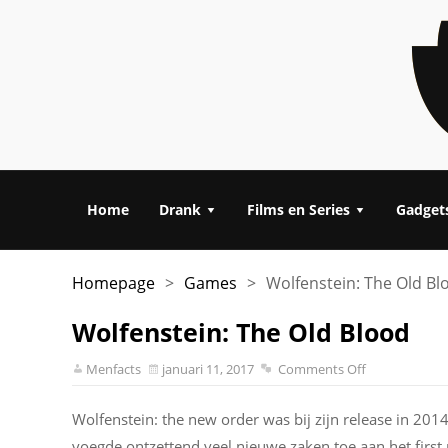
Home
Drank
Films en Series
Gadget
Homepage
>
Games
>
Wolfenstein: The Old Bl
Wolfenstein: The Old Blood
Menfacts
januari 11, 2017
Comments Off
Wolfenstein: the new order was bij zijn release in 201
voegde ontzettend veel nieuwe zaken toe aan het first