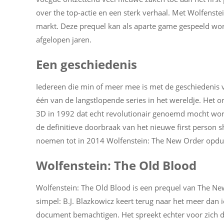
over the top-actie en een sterk verhaal. Met Wolfenste
markt. Deze prequel kan als aparte game gespeeld wor
afgelopen jaren.
Een geschiedenis
Iedereen die min of meer mee is met de geschiedenis 
één van de langstlopende series in het wereldje. Het o
3D in 1992 dat echt revolutionair genoemd mocht word
de definitieve doorbraak van het nieuwe first person s
noemen tot in 2014 Wolfenstein: The New Order opdui
Wolfenstein: The Old Blood
Wolfenstein: The Old Blood is een prequel van The New 
simpel: B.J. Blazkowicz keert terug naar het meer dan 
document bemachtigen. Het spreekt echter voor zich dat