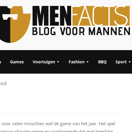
s
Games
Voertuigen
Fashion
BBQ
Sport
ood
4 voor velen misschien wel de game van het jaar. Het spel
 person shooter-genre en combineerde dat met heerlijke