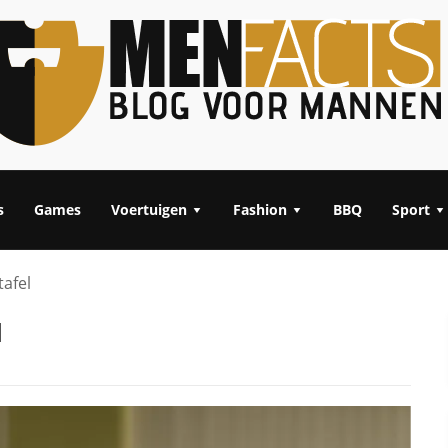
s
Games
Voertuigen
Fashion
BBQ
Sport
tafel
l