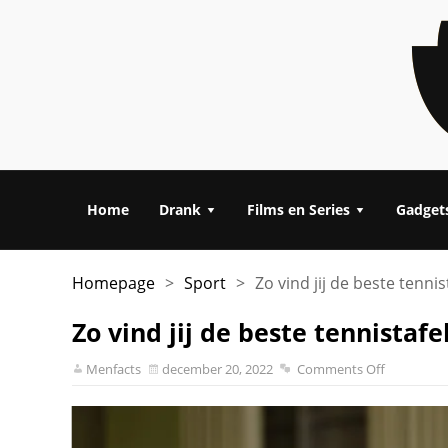
Home
Drank
Films en Series
Gadget
Homepage
>
Sport
>
Zo vind jij de beste tennis
Zo vind jij de beste tennistafe
Menfacts
december 20, 2022
Comments Off