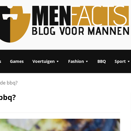
s
Games
Voertuigen
Fashion
BBQ
Sport
 de bbq?
 bbq?