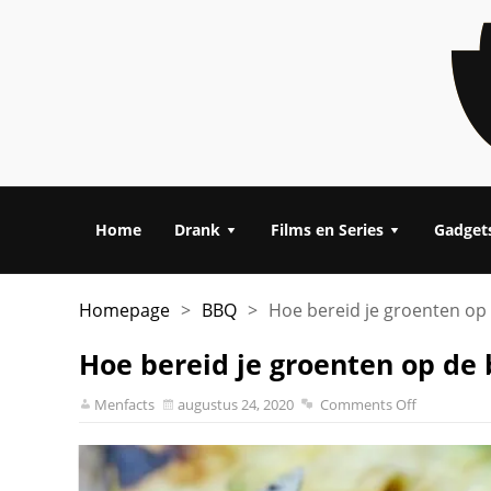
Home
Drank
Films en Series
Gadget
Homepage
>
BBQ
>
Hoe bereid je groenten op
Hoe bereid je groenten op de
Menfacts
augustus 24, 2020
Comments Off