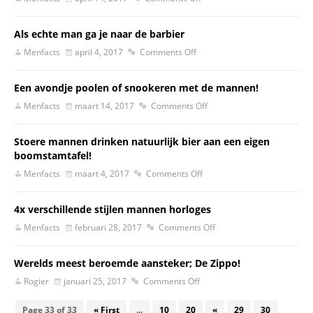
Als echte man ga je naar de barbier
Menfacts
april 4, 2017
Comments Off
Een avondje poolen of snookeren met de mannen!
Menfacts
maart 14, 2017
Comments Off
Stoere mannen drinken natuurlijk bier aan een eigen
boomstamtafel!
Menfacts
maart 4, 2017
Comments Off
4x verschillende stijlen mannen horloges
Menfacts
februari 28, 2017
Comments Off
Werelds meest beroemde aansteker; De Zippo!
Rogier
januari 25, 2017
Comments Off
Page 33 of 33
« First
...
10
20
«
29
30