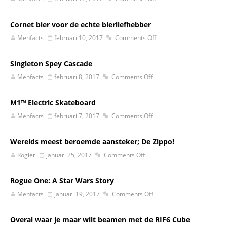
Cornet bier voor de echte bierliefhebber
Menfacts
februari 10, 2017
Comments Off
Singleton Spey Cascade
Menfacts
februari 8, 2017
Comments Off
M1™ Electric Skateboard
Menfacts
februari 7, 2017
Comments Off
Werelds meest beroemde aansteker; De Zippo!
Rogier
januari 25, 2017
Comments Off
Rogue One: A Star Wars Story
Menfacts
januari 19, 2017
Comments Off
Overal waar je maar wilt beamen met de RIF6 Cube