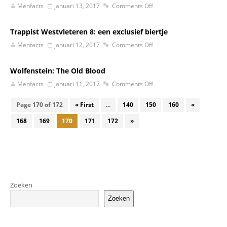
Menfacts
januari 13, 2017
Comments Off
Trappist Westvleteren 8: een exclusief biertje
Menfacts
januari 12, 2017
Comments Off
Wolfenstein: The Old Blood
Menfacts
januari 11, 2017
Comments Off
Page 170 of 172
« First
...
140
150
160
«
168
169
170
171
172
»
Zoeken
Zoeken