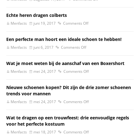
Echte heren dragen colberts
Menfacts
juni 19, 2017
Comments Off
Een perfecte man hoort een ideale schoen te hebben!
Menfacts
juni 6, 2017
Comments Off
Wat je moet weten bij de aanschaf van een Boxershort
Menfacts
mei 24, 2017
Comments Off
Nieuwe schoenen kopen? Dit zijn de drie zomer schoenen
trends voor mannen
Menfacts
mei 24, 2017
Comments Off
Wat te dragen op een trouwfeest: drie eenvoudige regels
voor het perfecte kostuum
Menfacts
mei 18, 2017
Comments Off