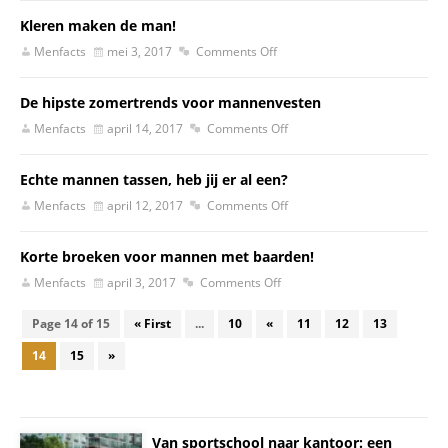
Kleren maken de man!
Menfacts
mei 3, 2017
Comments Off
De hipste zomertrends voor mannenvesten
Menfacts
april 14, 2017
Comments Off
Echte mannen tassen, heb jij er al een?
Menfacts
april 12, 2017
Comments Off
Korte broeken voor mannen met baarden!
Menfacts
april 3, 2017
Comments Off
Page 14 of 15
« First
...
10
«
11
12
13
14
15
»
Van sportschool naar kantoor: een