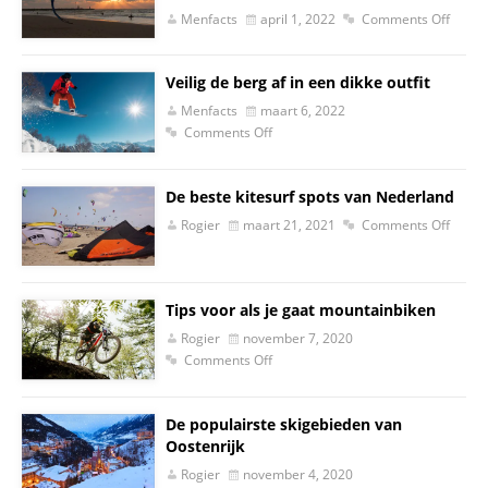
Menfacts
april 1, 2022
Comments Off
Veilig de berg af in een dikke outfit
Menfacts
maart 6, 2022
Comments Off
De beste kitesurf spots van Nederland
Rogier
maart 21, 2021
Comments Off
Tips voor als je gaat mountainbiken
Rogier
november 7, 2020
Comments Off
De populairste skigebieden van
Oostenrijk
Rogier
november 4, 2020