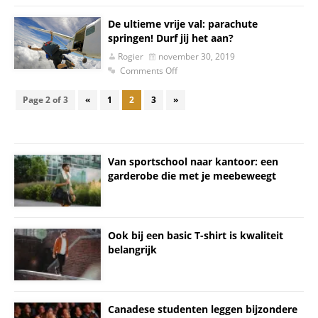
De ultieme vrije val: parachute
springen! Durf jij het aan?
Rogier
november 30, 2019
Comments Off
Page 2 of 3
«
1
2
3
»
Van sportschool naar kantoor: een
garderobe die met je meebeweegt
Ook bij een basic T-shirt is kwaliteit
belangrijk
Canadese studenten leggen bijzondere