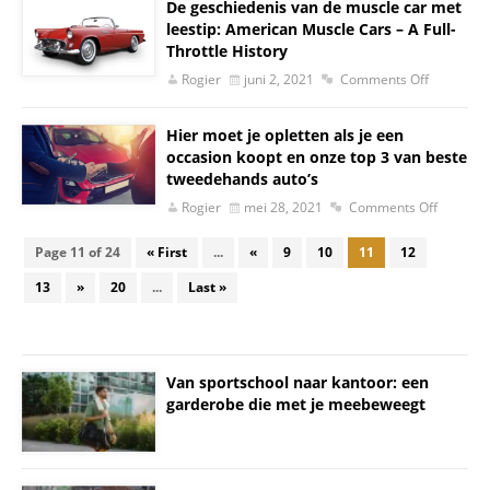
De geschiedenis van de muscle car met
leestip: American Muscle Cars – A Full-
Throttle History
Rogier
juni 2, 2021
Comments Off
Hier moet je opletten als je een
occasion koopt en onze top 3 van beste
tweedehands auto’s
Rogier
mei 28, 2021
Comments Off
Page 11 of 24
« First
...
«
9
10
11
12
13
»
20
...
Last »
Van sportschool naar kantoor: een
garderobe die met je meebeweegt