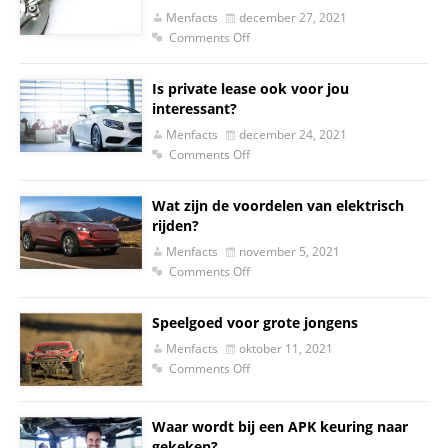
Menfacts
december 27, 2021
Comments Off
Is private lease ook voor jou
interessant?
Menfacts
december 24, 2021
Comments Off
Wat zijn de voordelen van elektrisch
rijden?
Menfacts
november 5, 2021
Comments Off
Speelgoed voor grote jongens
Menfacts
oktober 11, 2021
Comments Off
Waar wordt bij een APK keuring naar
gekeken?