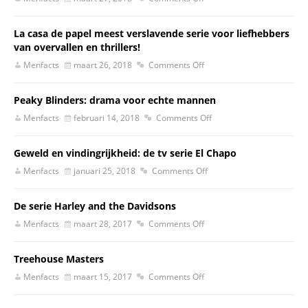
La casa de papel meest verslavende serie voor liefhebbers
van overvallen en thrillers!
Menfacts
maart 26, 2018
Comments Off
Peaky Blinders: drama voor echte mannen
Menfacts
februari 14, 2018
Comments Off
Geweld en vindingrijkheid: de tv serie El Chapo
Menfacts
januari 25, 2018
Comments Off
De serie Harley and the Davidsons
Menfacts
maart 28, 2017
Comments Off
Treehouse Masters
Menfacts
maart 15, 2017
Comments Off