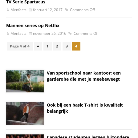
TV Serie Spartacus
Menfacts
februari 12, 2017
Comments Off
Mannen series op Netflix
Menfacts
november 26, 2016
Comments Off
Page 4 of 4
«
1
2
3
4
Van sportschool naar kantoor: een
garderobe die met je meebeweegt
Ook bij een basic T-shirt is kwaliteit
belangrijk
Canadese studenten leggen bijzondere