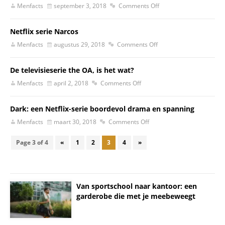
Menfacts
september 3, 2018
Comments Off
Netflix serie Narcos
Menfacts
augustus 29, 2018
Comments Off
De televisieserie the OA, is het wat?
Menfacts
april 2, 2018
Comments Off
Dark: een Netflix-serie boordevol drama en spanning
Menfacts
maart 30, 2018
Comments Off
Page 3 of 4
«
1
2
3
4
»
Van sportschool naar kantoor: een
garderobe die met je meebeweegt