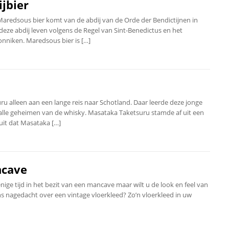
ijbier
Maredsous bier komt van de abdij van de Orde der Bendictijnen in
ze abdij leven volgens de Regel van Sint-Benedictus en het
nniken. Maredsous bier is […]
u alleen aan een lange reis naar Schotland. Daar leerde deze jonge
alle geheimen van de whisky. Masataka Taketsuru stamde af uit een
uit dat Masataka […]
ncave
nige tijd in het bezit van een mancave maar wilt u de look en feel van
ns nagedacht over een vintage vloerkleed? Zo’n vloerkleed in uw