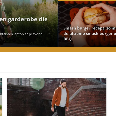
een garderobe die
Smash burger recept: zo m
de ultieme smash burger 
achter een laptop en je avond
BBQ
.