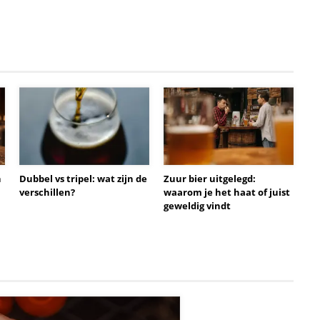
n
Dubbel vs tripel: wat zijn de
Zuur bier uitgelegd:
verschillen?
waarom je het haat of juist
geweldig vindt