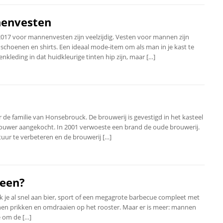
nenvesten
n 2017 voor mannenvesten zijn veelzijdig. Vesten voor mannen zijn
schoenen en shirts. Een ideaal mode-item om als man in je kast te
ding in dat huidkleurige tinten hip zijn, maar […]
de familie van Honsebrouck. De brouwerij is gevestigd in het kasteel
brouwer aangekocht. In 2001 verwoeste een brand de oude brouwerij.
uur te verbeteren en de brouwerij […]
 een?
k je al snel aan bier, sport of een megagrote barbecue compleet met
en prikken en omdraaien op het rooster. Maar er is meer: mannen
e om de […]