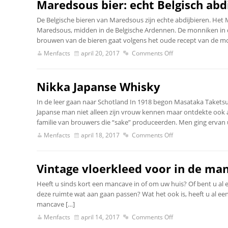
Maredsous bier: echt Belgisch abd
De Belgische bieren van Maredsous zijn echte abdijbieren. Het 
Maredsous, midden in de Belgische Ardennen. De monniken in de
brouwen van de bieren gaat volgens het oude recept van de mo
Menfacts
april 20, 2017
Comments Off
Nikka Japanse Whisky
In de leer gaan naar Schotland In 1918 begon Masataka Taketsur
Japanse man niet alleen zijn vrouw kennen maar ontdekte ook 
familie van brouwers die “sake” produceerden. Men ging ervan 
Menfacts
april 18, 2017
Comments Off
Vintage vloerkleed voor in de ma
Heeft u sinds kort een mancave in of om uw huis? Of bent u al e
deze ruimte wat aan gaan passen? Wat het ook is, heeft u al ee
mancave […]
Menfacts
april 14, 2017
Comments Off