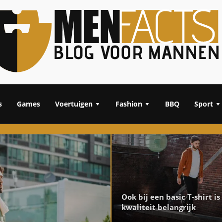
s
Games
Voertuigen
Fashion
BBQ
Sport
Ook bij een basic T-shirt is
kwaliteit belangrijk