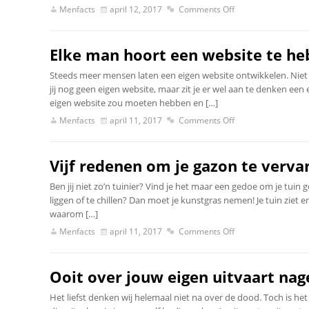
Menfacts
april 12, 2017
Comments Off
Elke man hoort een website te h
Steeds meer mensen laten een eigen website ontwikkelen. Niet 
jij nog geen eigen website, maar zit je er wel aan te denken een
eigen website zou moeten hebben en […]
Menfacts
april 11, 2017
Comments Off
Vijf redenen om je gazon te verv
Ben jij niet zo’n tuinier? Vind je het maar een gedoe om je tuin
liggen of te chillen? Dan moet je kunstgras nemen! Je tuin ziet er d
waarom […]
Menfacts
april 11, 2017
Comments Off
Ooit over jouw eigen uitvaart na
Het liefst denken wij helemaal niet na over de dood. Toch is het