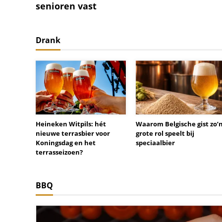
senioren vast
Drank
Heineken Witpils: hét
Waarom Belgische gist zo’
nieuwe terrasbier voor
grote rol speelt bij
Koningsdag en het
speciaalbier
terrasseizoen?
BBQ