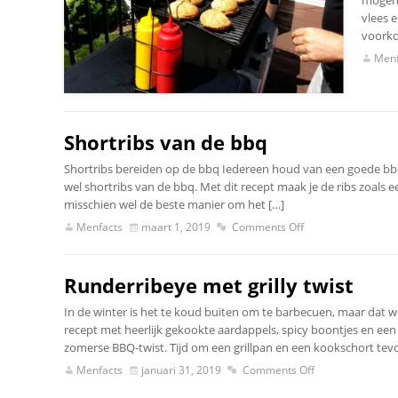
mogen 
vlees 
voorko
Menf
Shortribs van de bbq
Shortribs bereiden op de bbq Iedereen houd van een goede bbq
wel shortribs van de bbq. Met dit recept maak je de ribs zoals 
misschien wel de beste manier om het […]
Menfacts
maart 1, 2019
Comments Off
Runderribeye met grilly twist
In de winter is het te koud buiten om te barbecuen, maar dat w
recept met heerlijk gekookte aardappels, spicy boontjes en een
zomerse BBQ-twist. Tijd om een grillpan en een kookschort tevo
Menfacts
januari 31, 2019
Comments Off