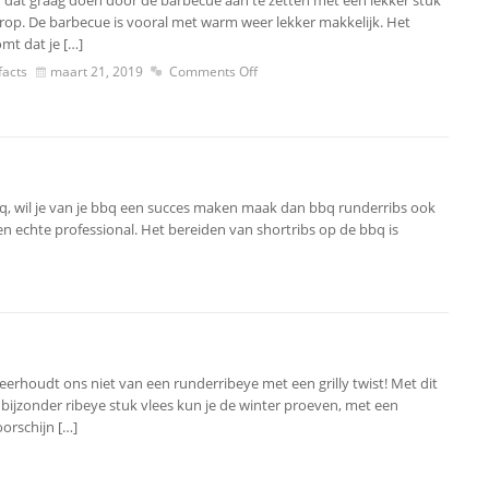
dat graag doen door de barbecue aan te zetten met een lekker stuk
erop. De barbecue is vooral met warm weer lekker makkelijk. Het
mt dat je […]
acts
maart 21, 2019
Comments Off
, wil je van je bbq een succes maken maak dan bbq runderribs ook
een echte professional. Het bereiden van shortribs op de bbq is
eerhoudt ons niet van een runderribeye met een grilly twist! Met dit
 bijzonder ribeye stuk vlees kun je de winter proeven, met een
orschijn […]