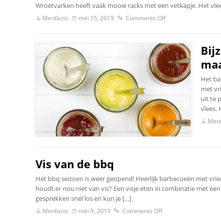
Wroetvarken heeft vaak mooie racks met een vetkapje. Het vlee
Menfacts
mei 15, 2019
Comments Off
Bij
maa
Het bar
met vr
uit te 
vlees. 
Menf
Vis van de bbq
Het bbq seizoen is weer geopend! Heerlijk barbecueën met vriend
houdt er nou niet van vis? Een visje eten in combinatie met een 
gesprekken snel los en kun je […]
Menfacts
mei 9, 2019
Comments Off