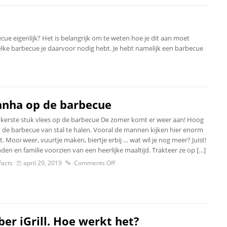
ue eigenlijk? Het is belangrijk om te weten hoe je dit aan moet
elke barbecue je daarvoor nodig hebt. Je hebt namelijk een barbecue
anha op de barbecue
kkerste stuk vlees op de barbecue De zomer komt er weer aan! Hoog
m de barbecue van stal te halen. Vooral de mannen kijken hier enorm
t. Mooi weer, vuurtje maken, biertje erbij … wat wil je nog meer? Juist!
nden en familie voorzien van een heerlijke maaltijd. Trakteer ze op […]
acts
april 29, 2019
Comments Off
er iGrill. Hoe werkt het?