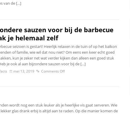
s van de […]
zondere sauzen voor bij de barbecue
k je helemaal zelf
becue seizoen is gestart! Heerlijk relaxen in de tuin of op het balkon
ienden of familie, wie wil dat nou niet? Om eens een keer echt goed
pakken, kun je zeker net wat verder kijken dan alleen een goed stuk
Heb je ook al aan bijzondere sauzen voor bij de […]
acts
mei 13, 2019
Comments Off
en wordt nog een stuk leuker als je heerlijke vis gaat serveren. Wie
lekker glas drank erbij is altijd aan te raden. Op die manier komen de