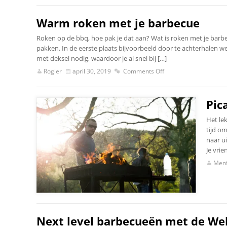
Warm roken met je barbecue
Roken op de bbq, hoe pak je dat aan? Wat is roken met je barbec
pakken. In de eerste plaats bijvoorbeeld door te achterhalen w
met deksel nodig, waardoor je al snel bij […]
Rogier
april 30, 2019
Comments Off
Pic
Het le
tijd o
naar ui
Je vrie
Menf
Next level barbecueën met de Web