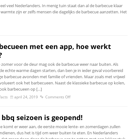
el veel Nederlanders. In menig tuin staat dan al de barbecue klaar
 warmte zijn er zelfs mensen die dagelijks de barbecue aanzetten. Het
becueen met een app, hoe werkt
?
 zomer voor de deur mag ook de barbecue weer naar buiten. Als
 de echte warme dagen starten, dan ben je in ieder geval voorbereid
ge barbecue avonden met familie of vrienden. Maar zoals met vrijwel
 evolueert ook het barbecueen. Naast de klassieke barbecue op kolen,
 ook barbecueen op […]
acts
april 24, 2019
Comments Off
 bbq seizoen is geopend!
te komt er weer aan, de eerste mooie lente- en zomerdagen zullen
andienen, dus het is tijd om weer buiten te eten. En Nederlanders