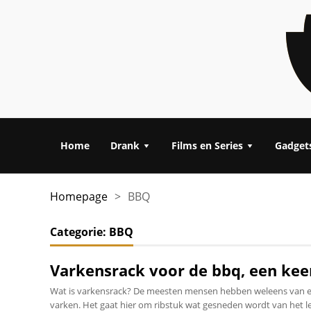
Home
Drank
Films en Series
Gadget
Homepage
>
BBQ
Categorie:
BBQ
Varkensrack voor de bbq, een kee
Wat is varkensrack? De meesten mensen hebben weleens van een
varken. Het gaat hier om ribstuk wat gesneden wordt van het le