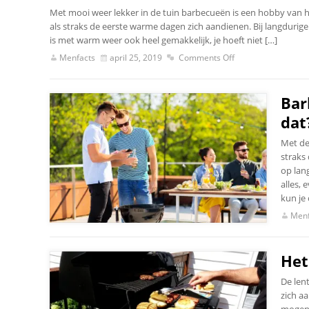
Met mooi weer lekker in de tuin barbecueën is een hobby van he
als straks de eerste warme dagen zich aandienen. Bij langdurige
is met warm weer ook heel gemakkelijk, je hoeft niet […]
Menfacts
april 25, 2019
Comments Off
Bar
dat
Met de
straks
op lan
alles,
kun je
Menf
Het
De len
zich a